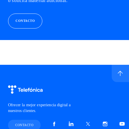
o solicita material adicional.
CONTACTO
Ir a inicio de sitio
Logo Telefónica
Ofrecer la mejor experiencia digital a
nuestros clientes.
Facebook Telefónica Chile, abre en otra pestaña
Linkedin Telefónica Chile, abre en ot
X Telefónica Chile, abre en
Instagram Telefó
Youtub
CONTACTO